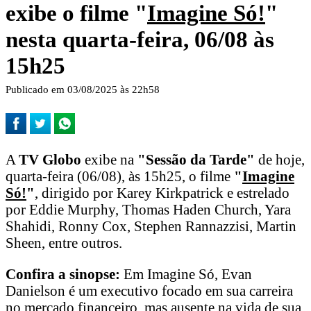
exibe o filme "
Imagine Só!
"
nesta quarta-feira, 06/08 às
15h25
Publicado em 03/08/2025 às 22h58
A
TV Globo
exibe na
"Sessão da Tarde"
de hoje,
quarta-feira (06/08), às 15h25, o filme
"
Imagine
Só!
"
, dirigido por Karey Kirkpatrick e estrelado
por Eddie Murphy, Thomas Haden Church, Yara
Shahidi, Ronny Cox, Stephen Rannazzisi, Martin
Sheen, entre outros.
Confira a sinopse:
Em Imagine Só, Evan
Danielson é um executivo focado em sua carreira
no mercado financeiro, mas ausente na vida de sua