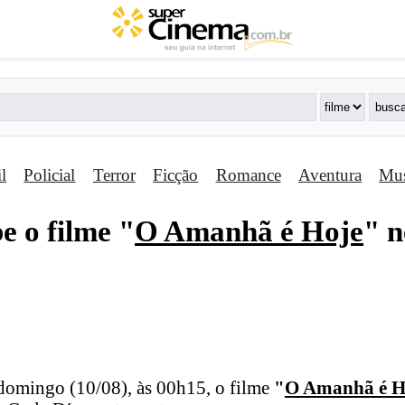
il
Policial
Terror
Ficção
Romance
Aventura
Mus
e o filme "
O Amanhã é Hoje
" n
domingo (10/08), às 00h15, o filme
"
O Amanhã é H