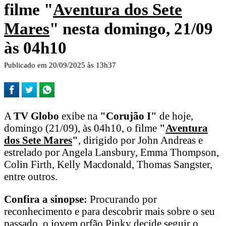
filme "
Aventura dos Sete
Mares
" nesta domingo, 21/09
às 04h10
Publicado em 20/09/2025 às 13h37
A
TV Globo
exibe na
"Corujão I"
de hoje,
domingo (21/09), às 04h10, o filme
"
Aventura
dos Sete Mares
"
, dirigido por John Andreas e
estrelado por Angela Lansbury, Emma Thompson,
Colin Firth, Kelly Macdonald, Thomas Sangster,
entre outros.
Confira a sinopse:
Procurando por
reconhecimento e para descobrir mais sobre o seu
passado, o jovem orfão Pinky decide seguir o