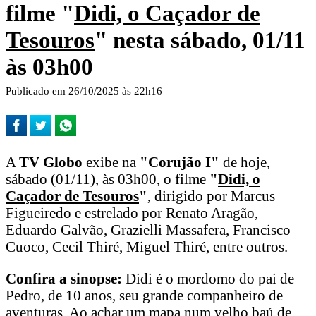
filme "
Didi, o Caçador de
Tesouros
" nesta sábado, 01/11
às 03h00
Publicado em 26/10/2025 às 22h16
A
TV Globo
exibe na
"Corujão I"
de hoje,
sábado (01/11), às 03h00, o filme
"
Didi, o
Caçador de Tesouros
"
, dirigido por Marcus
Figueiredo e estrelado por Renato Aragão,
Eduardo Galvão, Grazielli Massafera, Francisco
Cuoco, Cecil Thiré, Miguel Thiré, entre outros.
Confira a sinopse:
Didi é o mordomo do pai de
Pedro, de 10 anos, seu grande companheiro de
aventuras. Ao achar um mapa num velho baú de