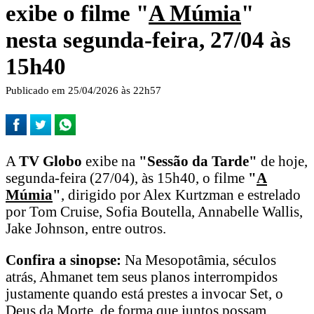
exibe o filme "
A Múmia
"
nesta segunda-feira, 27/04 às
15h40
Publicado em 25/04/2026 às 22h57
A
TV Globo
exibe na
"Sessão da Tarde"
de hoje,
segunda-feira (27/04), às 15h40, o filme
"
A
Múmia
"
, dirigido por Alex Kurtzman e estrelado
por Tom Cruise, Sofia Boutella, Annabelle Wallis,
Jake Johnson, entre outros.
Confira a sinopse:
Na Mesopotâmia, séculos
atrás, Ahmanet tem seus planos interrompidos
justamente quando está prestes a invocar Set, o
Deus da Morte, de forma que juntos possam