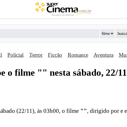
il
Policial
Terror
Ficção
Romance
Aventura
Mus
e o filme "
" nesta sábado, 22/1
sábado (22/11), às 03h00, o filme
"
"
, dirigido por e 