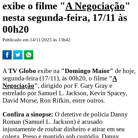
exibe o filme "
A Negociação
"
nesta segunda-feira, 17/11 às
00h20
Publicado em 14/11/2025 às 13h42
A
TV Globo
exibe na
"Domingo Maior"
de hoje,
segunda-feira (17/11), às 00h20, o filme
"
A
Negociação
"
, dirigido por F. Gary Gray e
estrelado por Samuel L. Jackson, Kevin Spacey,
David Morse, Ron Rifkin, entre outros.
Confira a sinopse:
O detetive de polícia Danny
Roman (Samuel L. Jackson) é acusado
injustamente de roubar dinheiro e atirar em seu
colega. Preso e mantido sob custódia, Danny