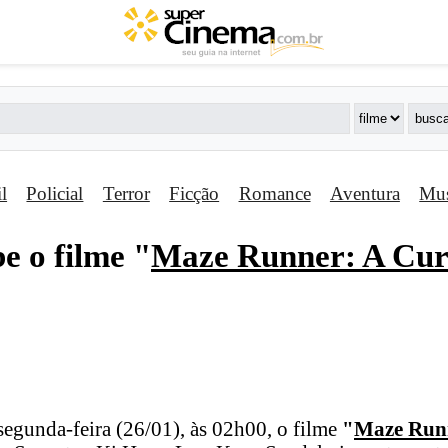
il
Policial
Terror
Ficção
Romance
Aventura
Mus
e o filme "
Maze Runner: A Cur
segunda-feira (26/01), às 02h00, o filme
"
Maze Runn