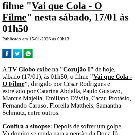
filme "
Vai que Cola - O
Filme
" nesta sábado, 17/01 às
01h50
Publicado em 15/01/2026 às 00h13
A
TV Globo
exibe na
"Corujão I"
de hoje,
sábado (17/01), às 01h50, o filme
"
Vai que Cola -
O Filme
"
, dirigido por César Rodrigues e
estrelado por Catarina Abdalla, Paulo Gustavo,
Marcus Majella, Emiliano D'ávila, Cacau Protásio,
Fernando Caruso, Fiorella Mattheis, Samantha
Schmütz, entre outros.
Confira a sinopse:
Depois de sofrer um golpe,
Valdomiro se muda para a pensão da Dona Jô.