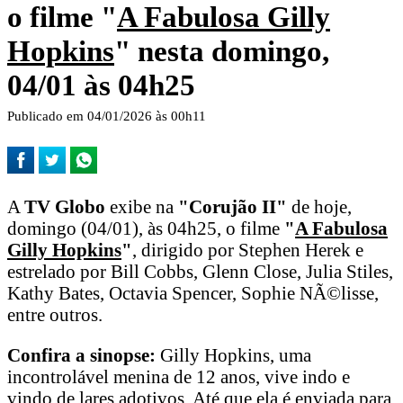
o filme "
A Fabulosa Gilly
Hopkins
" nesta domingo,
04/01 às 04h25
Publicado em 04/01/2026 às 00h11
A
TV Globo
exibe na
"Corujão II"
de hoje,
domingo (04/01), às 04h25, o filme
"
A Fabulosa
Gilly Hopkins
"
, dirigido por Stephen Herek e
estrelado por Bill Cobbs, Glenn Close, Julia Stiles,
Kathy Bates, Octavia Spencer, Sophie NÃ©lisse,
entre outros.
Confira a sinopse:
Gilly Hopkins, uma
incontrolável menina de 12 anos, vive indo e
vindo de lares adotivos. Até que ela é enviada para