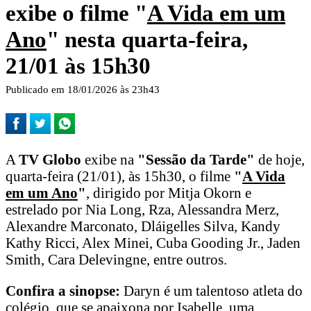
exibe o filme "
A Vida em um
Ano
" nesta quarta-feira,
21/01 às 15h30
Publicado em 18/01/2026 às 23h43
A
TV Globo
exibe na
"Sessão da Tarde"
de hoje,
quarta-feira (21/01), às 15h30, o filme
"
A Vida
em um Ano
"
, dirigido por Mitja Okorn e
estrelado por Nia Long, Rza, Alessandra Merz,
Alexandre Marconato, Dláigelles Silva, Kandy
Kathy Ricci, Alex Minei, Cuba Gooding Jr., Jaden
Smith, Cara Delevingne, entre outros.
Confira a sinopse:
Daryn é um talentoso atleta do
colégio, que se apaixona por Isabelle, uma