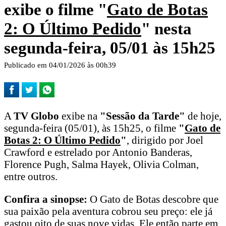
exibe o filme "
Gato de Botas
2: O Último Pedido
" nesta
segunda-feira, 05/01 às 15h25
Publicado em 04/01/2026 às 00h39
A
TV Globo
exibe na
"Sessão da Tarde"
de hoje,
segunda-feira (05/01), às 15h25, o filme
"
Gato de
Botas 2: O Último Pedido
"
, dirigido por Joel
Crawford e estrelado por Antonio Banderas,
Florence Pugh, Salma Hayek, Olivia Colman,
entre outros.
Confira a sinopse:
O Gato de Botas descobre que
sua paixão pela aventura cobrou seu preço: ele já
gastou oito de suas nove vidas. Ele então parte em