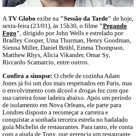
A
TV Globo
exibe na
"Sessão da Tarde"
de hoje,
sexta-feira (23/01), às 15h30, o filme
"
Pegando
Fogo
"
, dirigido por John Wells e estrelado por
Bradley Cooper, Uma Thurman, Henry Goodman,
Sienna Miller, Daniel Brühl, Emma Thompson,
Matthew Rhys, Alicia Vikander, Omar Sy,
Riccardo Scamarcio, entre outros.
Confira a sinopse:
O chefe de cozinha Adam
Jones já foi um dos mais respeitados em Paris, mas
o envolvimento com álcool e drogas fez com que
sua carreira fosse ladeira abaixo. Após um período
de isolamento em Nova Orleans, ele parte para
Londres disposto a recomeçar a carreira e
conquistar a sonhada terceira estrela no badalado
guia Michelin de restaurantes. Para tanto, ele conta
com a ajuda de Tony, que gerencia um restaurante