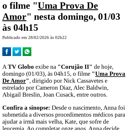
o filme "
Uma Prova De
Amor
" nesta domingo, 01/03
às 04h15
Publicado em 28/02/2026 às 02h22
A
TV Globo
exibe na
"Corujão II"
de hoje,
domingo (01/03), às 04h15, o filme
"
Uma Prova
De Amor
"
, dirigido por Nick Cassavetes e
estrelado por Cameron Diaz, Alec Baldwin,
Abigail Breslin, Joan Cusack, entre outros.
Confira a sinopse:
Desde o nascimento, Anna foi
submetida a diversos procedimentos médicos para
ajudar a irmã mais velha, Kate, que sofre de
leucemia. Ao completar onze anos, Anna decide