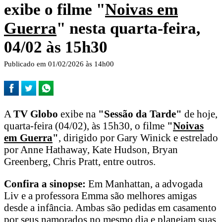
exibe o filme "
Noivas em
Guerra
" nesta quarta-feira,
04/02 às 15h30
Publicado em 01/02/2026 às 14h00
A
TV Globo
exibe na
"Sessão da Tarde"
de hoje,
quarta-feira (04/02), às 15h30, o filme
"
Noivas
em Guerra
"
, dirigido por Gary Winick e estrelado
por Anne Hathaway, Kate Hudson, Bryan
Greenberg, Chris Pratt, entre outros.
Confira a sinopse:
Em Manhattan, a advogada
Liv e a professora Emma são melhores amigas
desde a infância. Ambas são pedidas em casamento
por seus namorados no mesmo dia e planejam suas