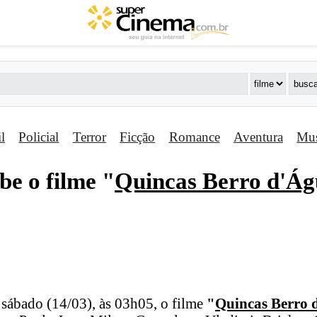
il
Policial
Terror
Ficção
Romance
Aventura
Mus
be o filme "
Quincas Berro d'Á
 sábado (14/03), às 03h05, o filme
"
Quincas Berro 