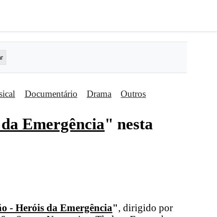
ical
Documentário
Drama
Outros
s da Emergência
" nesta
ão - Heróis da Emergência
"
, dirigido por