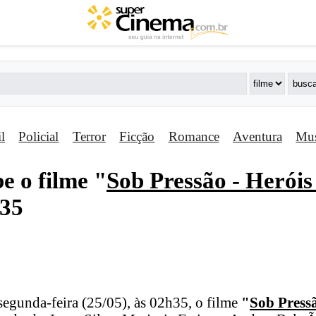
il
Policial
Terror
Ficção
Romance
Aventura
Mus
e o filme "
Sob Pressão - Herói
h35
segunda-feira (25/05), às 02h35, o filme
"
Sob Press