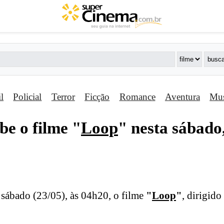
il
Policial
Terror
Ficção
Romance
Aventura
Mus
be o filme "
Loop
" nesta sábado
 sábado (23/05), às 04h20, o filme
"
Loop
"
, dirigid