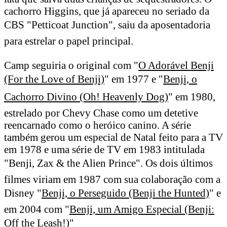
cachorro Higgins, que já apareceu no seriado da
CBS "Petticoat Junction", saiu da aposentadoria
para estrelar o papel principal.
Camp seguiria o original com "
O Adorável Benji
(For the Love of Benji)
" em 1977 e "
Benji, o
Cachorro Divino (Oh! Heavenly Dog)
" em 1980,
estrelado por Chevy Chase como um detetive
reencarnado como o heróico canino. A série
também gerou um especial de Natal feito para a TV
em 1978 e uma série de TV em 1983 intitulada
"Benji, Zax & the Alien Prince". Os dois últimos
filmes viriam em 1987 com sua colaboração com a
Disney "
Benji, o Perseguido (Benji the Hunted)
" e
em 2004 com "
Benji, um Amigo Especial (Benji:
Off the Leash!)
"