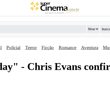
il
Policial
Terror
Ficção
Romance
Aventura
Mus
ay" - Chris Evans confi