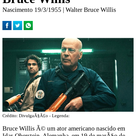
Nascimento 19/3/1955 | Walter Bruce Willis
Crédito: DivulgaÃ§Ã£o - Legenda:
Bruce Willis Ã© um ator americano nascido em
Idar-Oberstein, Alemanha, em 19 de marÃ§o de