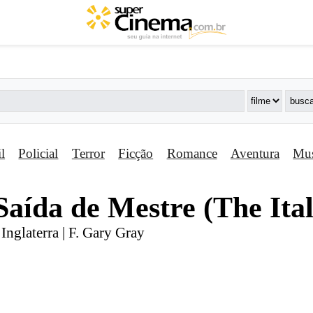
il
Policial
Terror
Ficção
Romance
Aventura
Mus
aí­da de Mestre (The Ital
Inglaterra | F. Gary Gray