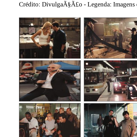
Crédito: DivulgaÃ§Ã£o - Legenda: Imagens d