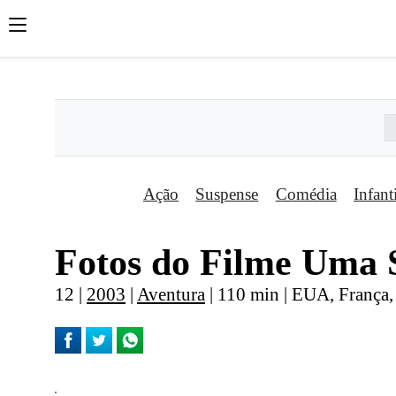
';
';
';
Ação
Suspense
Comédia
Infant
Fotos do Filme Uma S
12 |
2003
|
Aventura
| 110 min | EUA, França, 