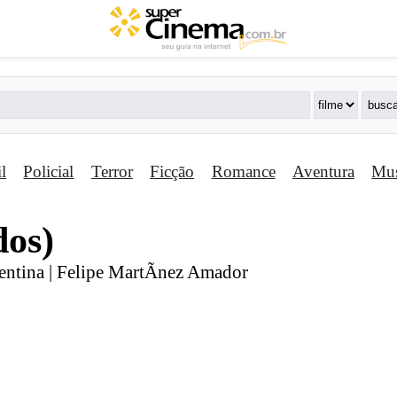
il
Policial
Terror
Ficção
Romance
Aventura
Mus
dos)
entina | Felipe MartÃ­nez Amador