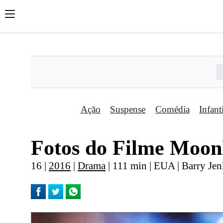
';
';
';
Ação
Suspense
Comédia
Infant
Fotos do Filme Moonl
16 |
2016
|
Drama
| 111 min | EUA | Barry Jen