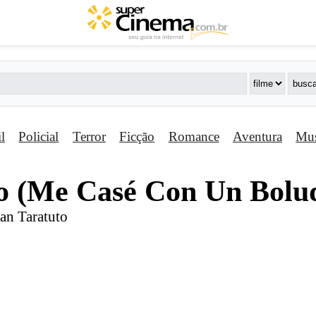
il
Policial
Terror
Ficção
Romance
Aventura
Mus
o (Me Casé Con Un Bolu
uan Taratuto