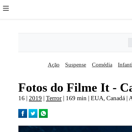
';
';
';
Ação
Suspense
Comédia
Infant
Fotos do Filme It - C
16 |
2019
|
Terror
| 169 min | EUA, Canadá | 