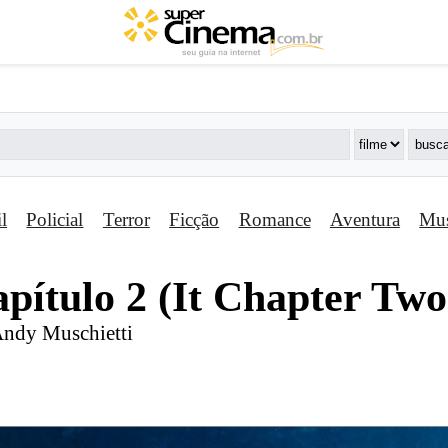
il
Policial
Terror
Ficção
Romance
Aventura
Mus
apí­tulo 2 (It Chapter Two
Andy Muschietti