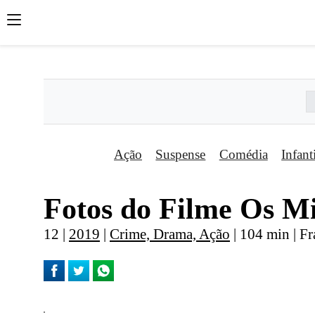
';
';
';
Ação
Suspense
Comédia
Infant
Fotos do Filme Os Mi
12 |
2019
|
Crime, Drama, Ação
| 104 min | Fr