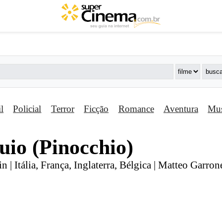
il
Policial
Terror
Ficção
Romance
Aventura
Mus
uio (Pinocchio)
n | Itália, França, Inglaterra, Bélgica | Matteo Garron