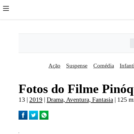
';
';
';
Ação
Suspense
Comédia
Infant
Fotos do Filme Pinóq
13 |
2019
|
Drama, Aventura, Fantasia
| 125 mi