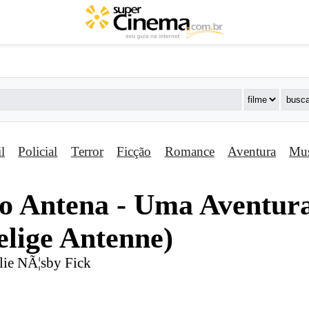
il
Policial
Terror
Ficção
Romance
Aventura
Mus
o Antena - Uma Aventura 
elige Antenne)
lie NÃ¦sby Fick