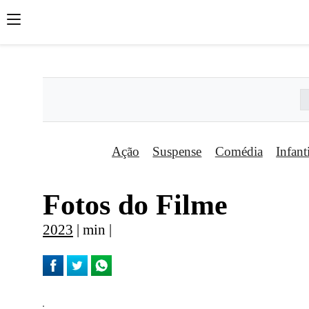
';
';
';
Ação
Suspense
Comédia
Infant
Fotos do Filme
2023
| min |