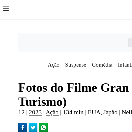
';
';
';
Ação
Suspense
Comédia
Infant
Fotos do Filme Gran
Turismo)
12 |
2023
|
Ação
| 134 min | EUA, Japão | Ne