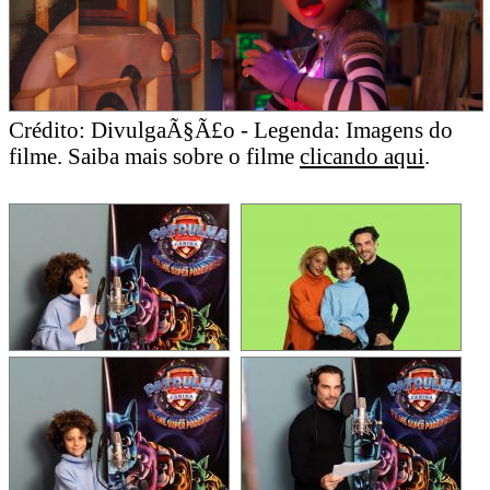
Crédito: DivulgaÃ§Ã£o - Legenda: Imagens do
filme. Saiba mais sobre o filme
clicando aqui
.