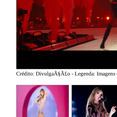
Crédito: DivulgaÃ§Ã£o - Legenda: Imagens d