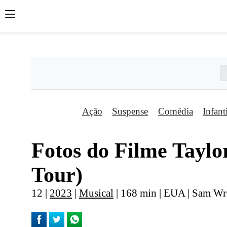
';
';
';
Ação
Suspense
Comédia
Infant
Fotos do Filme Taylo
Tour)
12 |
2023
|
Musical
| 168 min | EUA | Sam W