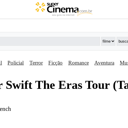
il
Policial
Terror
Ficção
Romance
Aventura
Mus
r Swift The Eras Tour (T
rench