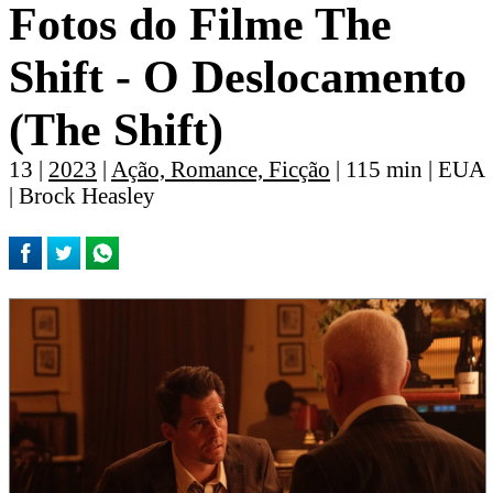
Fotos do Filme The
Shift - O Deslocamento
(The Shift)
13 |
2023
|
Ação, Romance, Ficção
| 115 min | EUA
| Brock Heasley