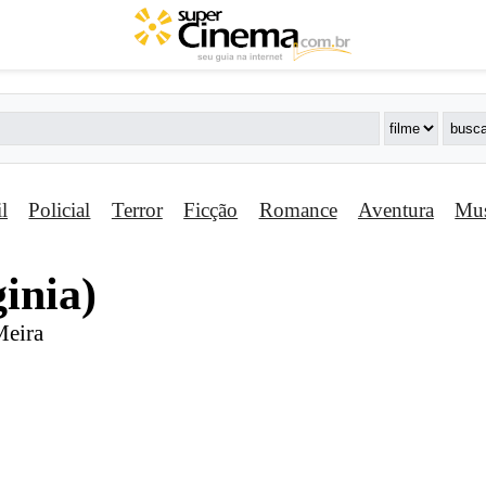
il
Policial
Terror
Ficção
Romance
Aventura
Mus
ginia)
Meira