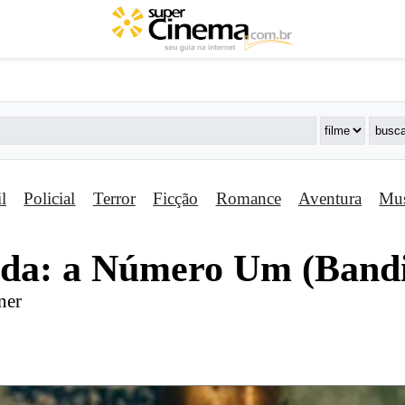
il
Policial
Terror
Ficção
Romance
Aventura
Mus
ida: a Número Um (Band
ner