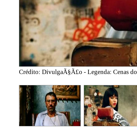
Crédito: DivulgaÃ§Ã£o - Legenda: Cenas do 