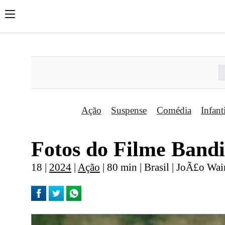
';
';
';
Ação
Suspense
Comédia
Infant
Fotos do Filme Band
18 |
2024
|
Ação
| 80 min | Brasil | JoÃ£o Wai