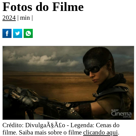
Fotos do Filme
2024
| min |
Crédito: DivulgaÃ§Ã£o - Legenda: Cenas do
filme. Saiba mais sobre o filme
clicando aqui
.