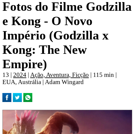
Fotos do Filme Godzilla
e Kong - O Novo
Império (Godzilla x
Kong: The New
Empire)
13 |
2024
|
Ação, Aventura, Ficção
| 115 min |
EUA, Austrália | Adam Wingard