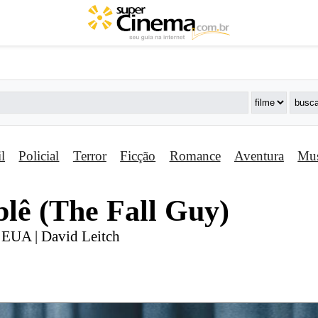
il
Policial
Terror
Ficção
Romance
Aventura
Mus
lê (The Fall Guy)
| EUA | David Leitch