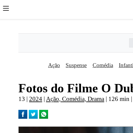
';
';
';
Ação
Suspense
Comédia
Infant
Fotos do Filme O Dub
13 |
2024
|
Ação, Comédia, Drama
| 126 min 