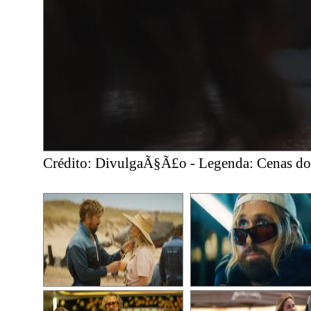
Crédito: DivulgaÃ§Ã£o - Legenda: Cenas do 