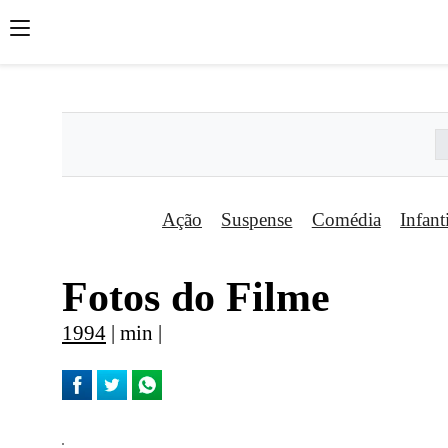
';
';
';
Ação
Suspense
Comédia
Infant
Fotos do Filme
1994
| min |