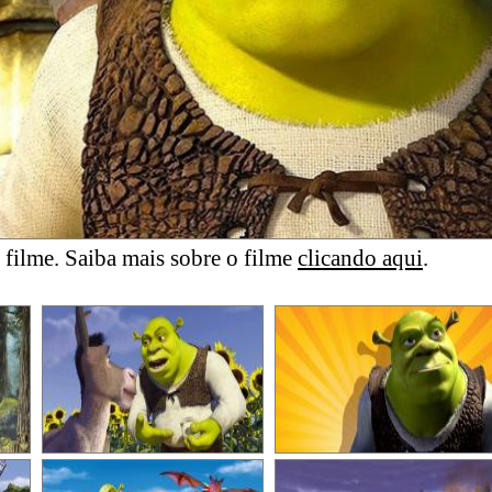
filme. Saiba mais sobre o filme
clicando aqui
.