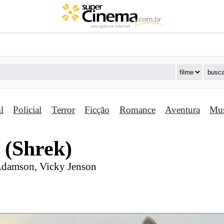
il
Policial
Terror
Ficção
Romance
Aventura
Mus
 (Shrek)
Adamson, Vicky Jenson