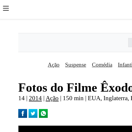
';
';
';
Ação
Suspense
Comédia
Infant
Fotos do Filme Êxodo
14 |
2014
|
Ação
| 150 min | EUA, Inglaterra, 