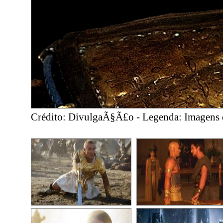
Crédito: DivulgaÃ§Ã£o - Legenda: Imagens d