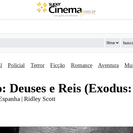
il
Policial
Terror
Ficção
Romance
Aventura
Mus
: Deuses e Reis (Exodus
Espanha | Ridley Scott