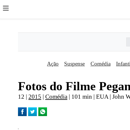
';
';
';
Ação
Suspense
Comédia
Infant
Fotos do Filme Pega
12 |
2015
|
Comédia
| 101 min | EUA | John W