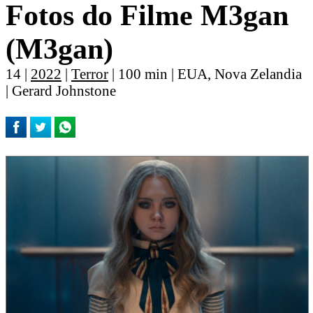
Fotos do Filme M3gan
(M3gan)
14 |
2022
|
Terror
| 100 min | EUA, Nova Zelandia
| Gerard Johnstone