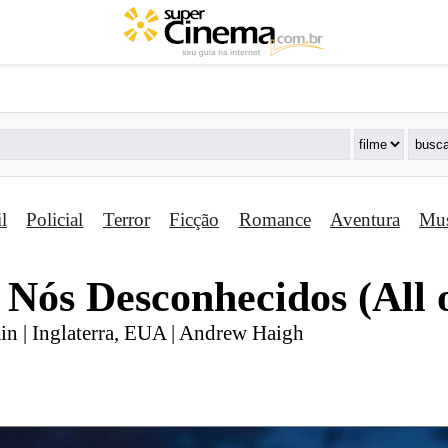
il
Policial
Terror
Ficção
Romance
Aventura
Mus
 Nós Desconhecidos (All 
in | Inglaterra, EUA | Andrew Haigh