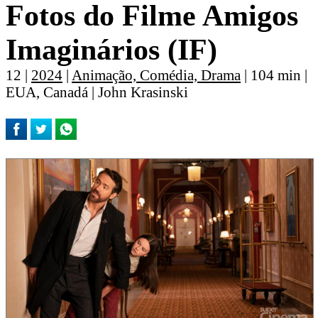
Fotos do Filme Amigos
Imaginários (IF)
12 |
2024
|
Animação, Comédia, Drama
| 104 min |
EUA, Canadá | John Krasinski