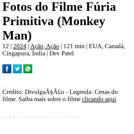
Fotos do Filme Fúria
Primitiva (Monkey
Man)
12 |
2024
|
Ação, Ação
| 121 min | EUA, Canadá,
Cingapura, Índia | Dev Patel
Crédito: DivulgaÃ§Ã£o - Legenda: Cenas do
filme. Saiba mais sobre o filme
clicando aqui
.