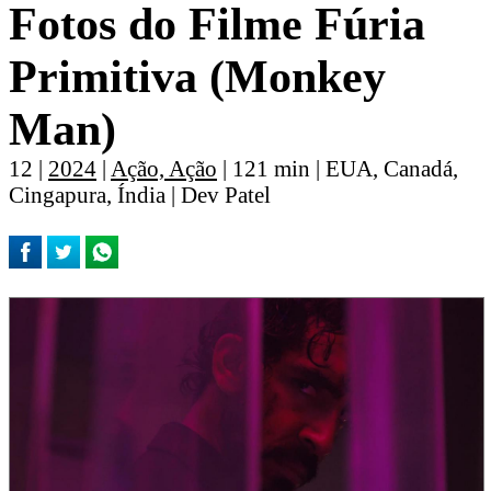
Fotos do Filme Fúria
Primitiva (Monkey
Man)
12 |
2024
|
Ação, Ação
| 121 min | EUA, Canadá,
Cingapura, Índia | Dev Patel