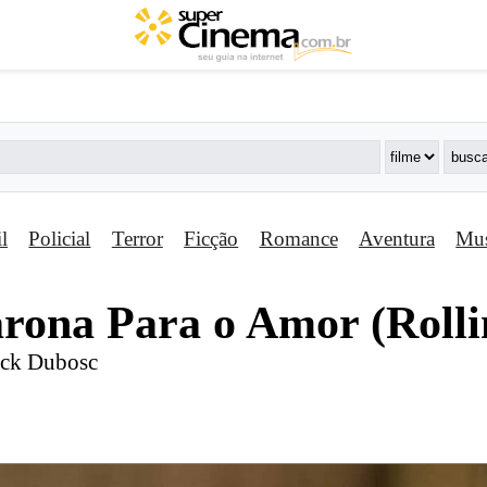
il
Policial
Terror
Ficção
Romance
Aventura
Mus
rona Para o Amor (Rolli
anck Dubosc