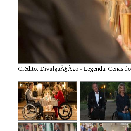
Crédito: DivulgaÃ§Ã£o - Legenda: Cenas do 