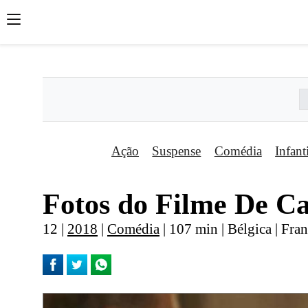
';
';
';
Ação
Suspense
Comédia
Infant
Fotos do Filme De Ca
12 |
2018
|
Comédia
| 107 min | Bélgica | Fr