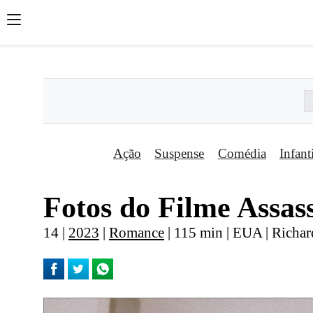
';
';
';
Ação
Suspense
Comédia
Infant
Fotos do Filme Assas
14 |
2023
|
Romance
| 115 min | EUA | Richar