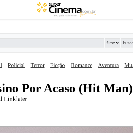
il
Policial
Terror
Ficção
Romance
Aventura
Mus
sino Por Acaso (Hit Man)
d Linklater