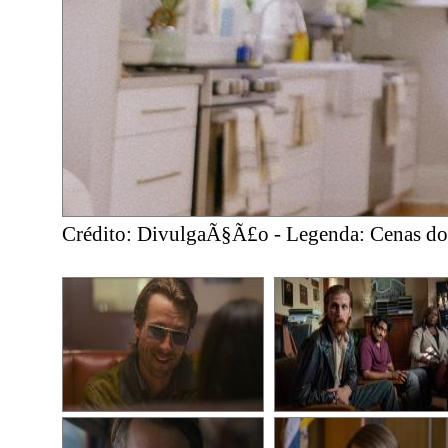
Crédito: DivulgaÃ§Ã£o - Legenda: Cenas do 